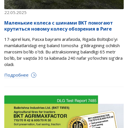
22.05.2025
Маленькие колеса с шинами BKT помогают
крутиться новому колесу обозрения в Риге
17-aprel kuni, Pasxa bayrami arafasida, Rigada Boltiqboʻyi
mamlakatlaridagi eng baland tomosha gʻildiragining ochilish
marosimi boʻlib oʻtdi. Bu attraksionning balandligi 65 metr
boʻlib, bir vaqtda 30 ta kabinada 240 nafar yo‘lovchini sig‘dira
oladi.
Подробнее