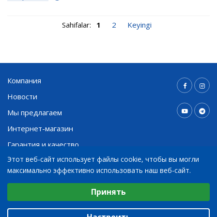
Sahifalar:
1
2
Keyingi
Компания
Новости
Мы предлагаем
Интернет-магазин
Гарантия и качество
Этот веб-сайт использует файлы cookie, чтобы вы могли
Контакты
максимально эффективно использовать наш веб-сайт.
Выберите настройки cookie
Принять
+998 91 794 03 30
Минимальные
info@bohnenkamp.uz
Аналитические/Функциональные