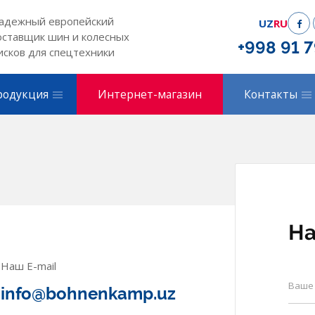
адежный европейский
UZ
RU
оставщик шин и колесных
+998 91 
исков для спецтехники
родукция
Интернет-магазин
Контакты
На
Наш E-mail
info@bohnenkamp.uz