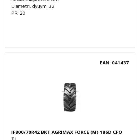
Diametri, dyuym: 32
PR: 20
EAN: 041437
IF800/70R42 BKT AGRIMAX FORCE (M) 186D CFO
TL