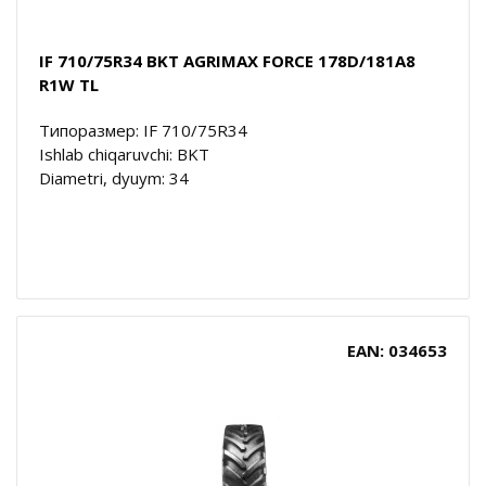
IF 710/75R34 BKT AGRIMAX FORCE 178D/181A8
R1W TL
Типоразмер: IF 710/75R34
Ishlab chiqaruvchi: BKT
Diametri, dyuym: 34
EAN: 034653