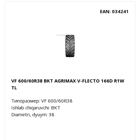
EAN: 034241
VF 600/60R38 BKT AGRIMAX V-FLECTO 166D R1W
TL
Типоразмер: VF 600/60R38
Ishlab chiqaruvchi: BKT
Diametri, dyuym: 38