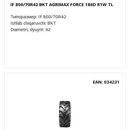
IF 800/70R42 BKT AGRIMAX FORCE 186D R1W TL
Типоразмер: IF 800/70R42
Ishlab chiqaruvchi: BKT
Diametri, dyuym: 42
EAN: 034231