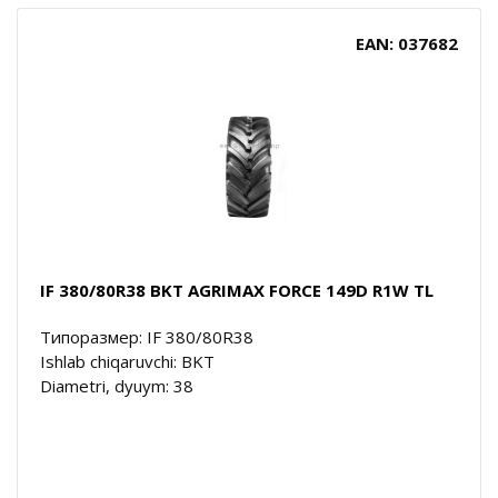
EAN: 037682
IF 380/80R38 BKT AGRIMAX FORCE 149D R1W TL
Типоразмер: IF 380/80R38
Ishlab chiqaruvchi: BKT
Diametri, dyuym: 38