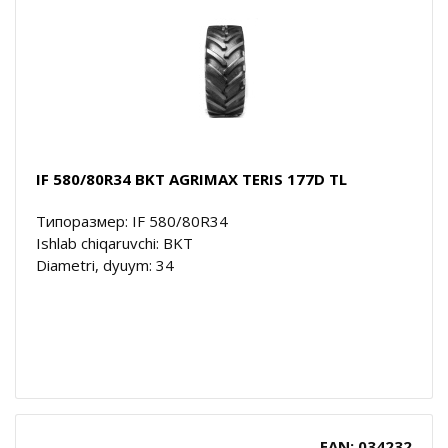
IF 580/80R34 BKT AGRIMAX TERIS 177D TL
Типоразмер: IF 580/80R34
Ishlab chiqaruvchi: BKT
Diametri, dyuym: 34
EAN: 034232