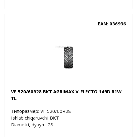
EAN: 036936
VF 520/60R28 BKT AGRIMAX V-FLECTO 149D R1W
TL
Типоразмер: VF 520/60R28
Ishlab chiqaruvchi: BKT
Diametri, dyuym: 28