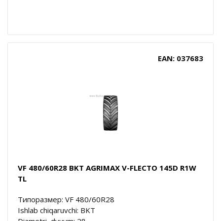
EAN: 037683
VF 480/60R28 BKT AGRIMAX V-FLECTO 145D R1W
TL
Типоразмер: VF 480/60R28
Ishlab chiqaruvchi: BKT
Diametri, dyuym: 28