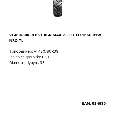
VF480/80R38 BKT AGRIMAX V-FLECTO 166D R1W
NRO TL
Типоразмер: VF480/80R38
Ishlab chiqaruvchi: BKT
Diametri, dyuym: 38
EAN: 034680