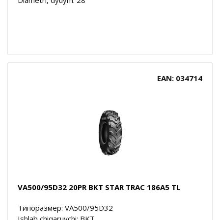
EAN: 034714
VA500/95D32 20PR BKT STAR TRAC 186A5 TL
Типоразмер: VA500/95D32
Ishlab chiqaruvchi: BKT