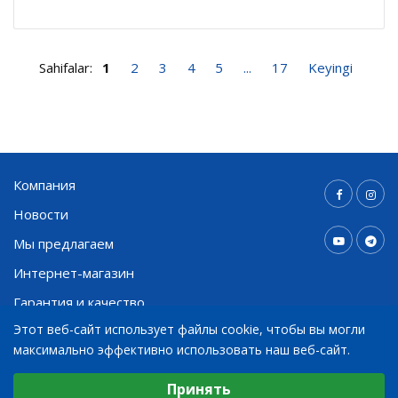
Sahifalar:
1
2
3
4
5
...
17
Keyingi
Компания
Новости
Мы предлагаем
Интернет-магазин
Гарантия и качество
Этот веб-сайт использует файлы cookie, чтобы вы могли
Контакты
максимально эффективно использовать наш веб-сайт.
Выберите настройки cookie
Принять
+998 91 794 03 30
Минимальные