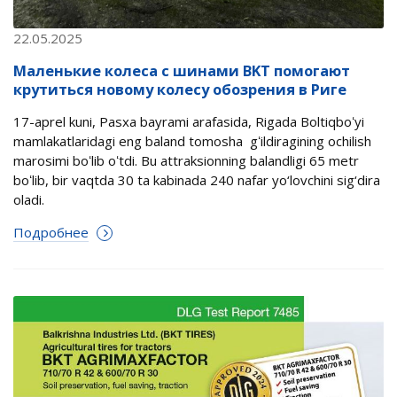
22.05.2025
Маленькие колеса с шинами BKT помогают
крутиться новому колесу обозрения в Риге
17-aprel kuni, Pasxa bayrami arafasida, Rigada Boltiqboʻyi
mamlakatlaridagi eng baland tomosha gʻildiragining ochilish
marosimi boʻlib oʻtdi. Bu attraksionning balandligi 65 metr
boʻlib, bir vaqtda 30 ta kabinada 240 nafar yo‘lovchini sig‘dira
oladi.
Подробнее