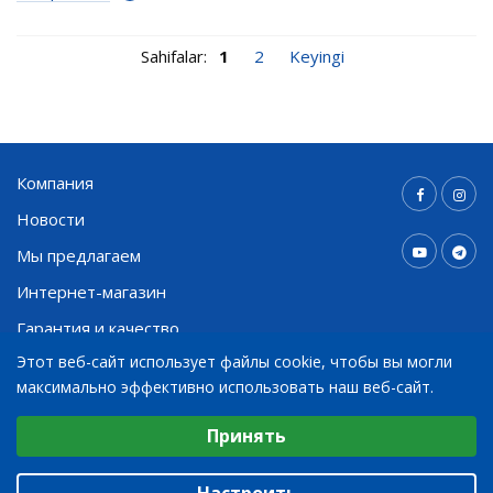
Sahifalar:
1
2
Keyingi
Компания
Новости
Мы предлагаем
Интернет-магазин
Гарантия и качество
Этот веб-сайт использует файлы cookie, чтобы вы могли
Контакты
максимально эффективно использовать наш веб-сайт.
Выберите настройки cookie
Принять
+998 91 794 03 30
Минимальные
info@bohnenkamp.uz
Аналитические/Функциональные