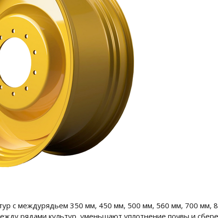
ур с междурядьем 350 мм, 450 мм, 500 мм, 560 мм, 700 мм, 
жду рядами культур, уменьшают уплотнение почвы и сбере