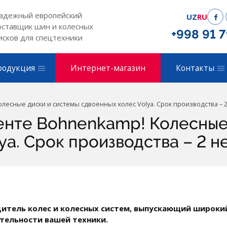
адежный европейский
UZ
RU
оставщик шин и колесных
+998 91 
исков для спецтехники
родукция
Интернет-магазин
Контакты
лесные диски и системы сдвоенных колес Volya. Срок производства – 2
енте Bohnenkamp! Колесные
ya. Срок производства – 2 н
дитель колес и колесных систем, выпускающий широки
тельности вашей техники.