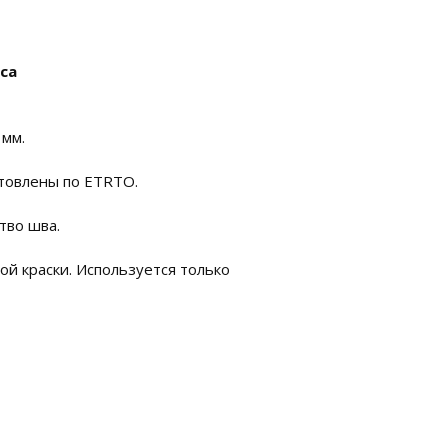
са
 мм.
отовлены по ETRTO.
тво шва.
й краски. Используется только