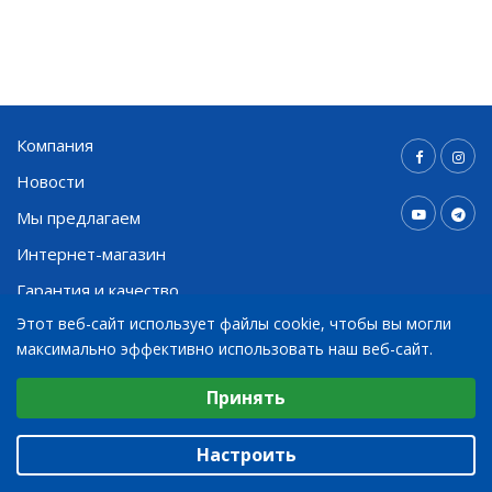
Компания
Новости
Мы предлагаем
Интернет-магазин
Гарантия и качество
Этот веб-сайт использует файлы cookie, чтобы вы могли
Контакты
максимально эффективно использовать наш веб-сайт.
Выберите настройки cookie
Принять
+998 91 794 03 30
Минимальные
info@bohnenkamp.uz
Аналитические/Функциональные
Настроить
© 2026
ООО “Боненкамп”