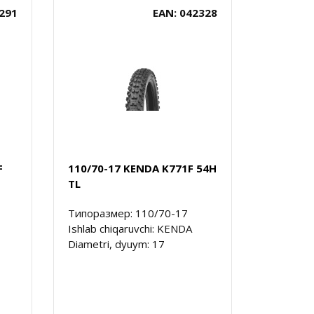
291
EAN: 042328
F
110/70-17 KENDA K771F 54H
TL
Типоразмер: 110/70-17
Ishlab chiqaruvchi: KENDA
Diametri, dyuym: 17