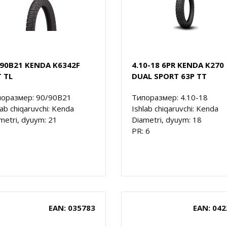
/90B21 KENDA K6342F
4.10-18 6PR KENDA K270
 TL
DUAL SPORT 63P TT
оразмер: 90/90B21
Типоразмер: 4.10-18
lab chiqaruvchi: Kenda
Ishlab chiqaruvchi: Kenda
metri, dyuym: 21
Diametri, dyuym: 18
PR: 6
EAN: 035783
EAN: 042