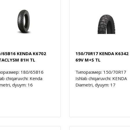
0/65B16 KENDA K6702
150/70R17 KENDA K6342
TACLYSM 81H TL
69V M+S TL
оразмер: 180/65B16
Типоразмер: 150/70R17
lab chiqaruvchi: Kenda
Ishlab chiqaruvchi: KENDA
metri, dyuym: 16
Diametri, dyuym: 17