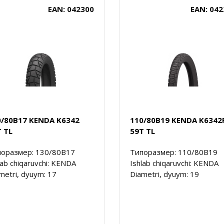
EAN: 042300
EAN: 042
0/80B17 KENDA K6342
110/80B19 KENDA K6342
 TL
59T TL
оразмер: 130/80B17
Типоразмер: 110/80B19
lab chiqaruvchi: KENDA
Ishlab chiqaruvchi: KENDA
metri, dyuym: 17
Diametri, dyuym: 19