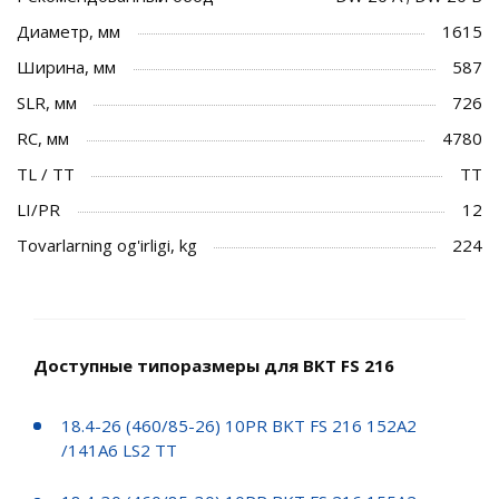
Диаметр, мм
1615
Ширина, мм
587
SLR, мм
726
RC, мм
4780
TL / TT
TT
LI/PR
12
Tovarlarning og'irligi, kg
224
Доступные типоразмеры для BKT FS 216
18.4-26 (460/85-26) 10PR BKT FS 216 152A2
/141A6 LS2 TT