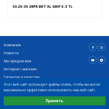
33.25-35 38PR BKT XL GRIP E-3 TL
Компания
Новости
Мы предлагаем
Интернет-магазин
Гарантия и качество
Этот веб-сайт использует файлы cookie, чтобы вы могли
Контакты
максимально эффективно использовать наш веб-сайт.
Выберите настройки cookie
Принять
+998 91 794 03 30
Минимальные
info@bohnenkamp.uz
Аналитические/Функциональные