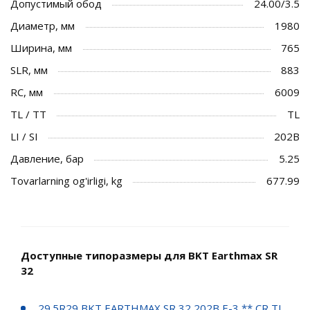
Допустимый обод
24.00/3.5
Диаметр, мм
1980
Ширина, мм
765
SLR, мм
883
RC, мм
6009
TL / TT
TL
LI / SI
202B
Давление, бар
5.25
Tovarlarning og'irligi, kg
677.99
Доступные типоразмеры для BKT Earthmax SR
32
29.5R29 BKT EARTHMAX SR 32 202B E-3 ** CR TL